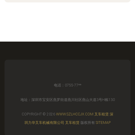
电话：0755-77**
地址：深圳市宝安区燕罗街道燕川社区燕山大道3号H栋130
COPYRIGHT © 2026
WWW.SZLHCCJX.COM
叉车租赁
深
圳力华叉车机械有限公司
叉车租赁
版权所有
SITEMAP