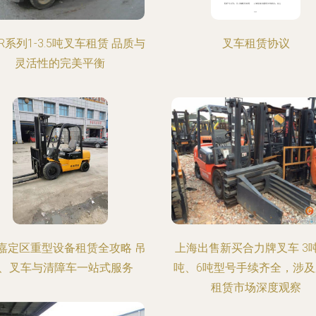
R系列1-3.5吨叉车租赁 品质与
叉车租赁协议
灵活性的完美平衡
嘉定区重型设备租赁全攻略 吊
上海出售新买合力牌叉车 3
、叉车与清障车一站式服务
吨、6吨型号手续齐全，涉
租赁市场深度观察