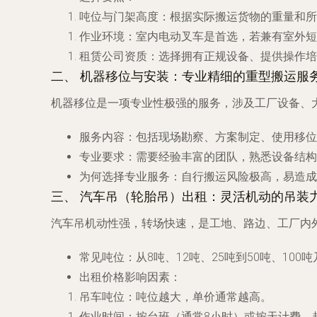
吨位与门架高度
：根据实际搬运货物的重量和所
作业环境
：室内电动叉车是首选，若兼有室外短
租赁公司资质
：选择拥有正规设备、提供操作培
二、 机器移位与安装：专业精细的重型搬运服
机器移位是一项专业性极强的服务，涉及工厂设备、
服务内容
：包括现场勘察、方案制定、使用移位
专业要求
：需要经验丰富的团队，熟悉设备结构
为何选择专业服务
：自行搬运风险极高，易造成
三、 汽车吊（轮胎吊）出租：灵活机动的吊装
汽车吊机动性强，转场快速，是工地、路边、工厂内
常见吨位
：从8吨、12吨、25吨到50吨、1
出租价格影响因素
：
吊车吨位
：吨位越大，单价通常越高。
作业时间
：按台班（通常8小时）或按天计费，