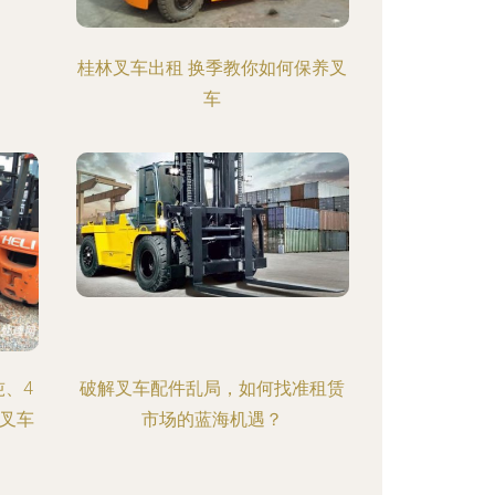
桂林叉车出租 换季教你如何保养叉
车
吨、4
破解叉车配件乱局，如何找准租赁
及叉车
市场的蓝海机遇？