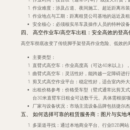
作业难度
：涉及占道、夜间施工、超近距离吊装
作业地点与工期
：距离租赁公司基地的远近及租
安全核心
：必须核实吊车及操作人员的特种设备
四、 高空作业车/高空车出租：安全高效的登高
高空车彻底改变了传统脚手架登高作业危险、低效的
主要类型
：
直臂式高空车
：作业高度高（可达40米以上）
曲臂式高空车
：灵活性好，能跨越一定障碍进行
剪叉式高空作业平台
：稳定性好，适合室内外大
出租价格参考
：价格受车型（臂式通常比剪叉式
台30米直臂车日租金可达数千元。具体需根据
厂家与设备状况
：市场主流设备品牌包括捷尔杰
五、 如何选择可靠的租赁服务商：图片与实地
多渠道寻找
：通过本地商业平台、行业B2B网