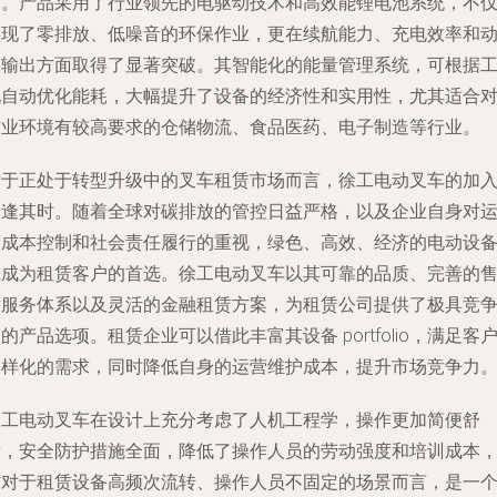
作。产品采用了行业领先的电驱动技术和高效能锂电池系统，不
实现了零排放、低噪音的环保作业，更在续航能力、充电效率和
力输出方面取得了显著突破。其智能化的能量管理系统，可根据
况自动优化能耗，大幅提升了设备的经济性和实用性，尤其适合
作业环境有较高要求的仓储物流、食品医药、电子制造等行业。
对于正处于转型升级中的叉车租赁市场而言，徐工电动叉车的加
恰逢其时。随着全球对碳排放的管控日益严格，以及企业自身对
营成本控制和社会责任履行的重视，绿色、高效、经济的电动设
正成为租赁客户的首选。徐工电动叉车以其可靠的品质、完善的
后服务体系以及灵活的金融租赁方案，为租赁公司提供了极具竞
的产品选项。租赁企业可以借此丰富其设备 portfolio，满足客
多样化的需求，同时降低自身的运营维护成本，提升市场竞争力
徐工电动叉车在设计上充分考虑了人机工程学，操作更加简便舒
适，安全防护措施全面，降低了操作人员的劳动强度和培训成本
这对于租赁设备高频次流转、操作人员不固定的场景而言，是一