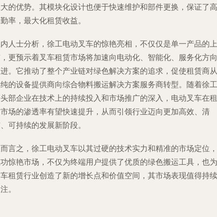
巨大的优势。其模块化设计也便于快速维护和部件更换，保证了
出勤率，最大化租赁收益。
业内人士分析，徐工电动叉车的惊艳亮相，不仅仅是单一产品的
市，更预示着叉车租赁市场将加速向电动化、智能化、服务化方
演进。它推动了整个产业链对绿色解决方案的追求，促使租赁商
单纯的设备提供商向综合物料搬运解决方案服务商转型。随着徐
等头部企业在技术上的持续投入和市场推广的深入，电动叉车在
赁市场的渗透率有望快速提升，从而引领行业迈向更加高效、清
洁、可持续的发展新阶段。
总而言之，徐工电动叉车以其过硬的技术实力和精准的市场定位
成功惊艳市场，不仅为终端用户提供了优质的绿色搬运工具，也
叉车租赁行业创造了新的增长点和价值空间，其市场表现值得持
关注。